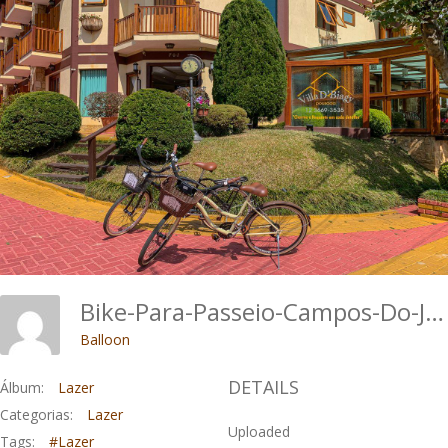
Bike-Para-Passeio-Campos-Do-Jordao (3)
Balloon
DETAILS
Álbum:
Lazer
Categorias:
Lazer
Uploaded
Tags:
#Lazer