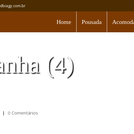
adbiagy.com.br
Home
Pousada
Acomoda
anha (4)
0 Comentários