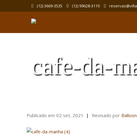
(12) 3669-3535
(12) 99628-3110
reservas@vill
cafe-da-m
Publicado em
02 set, 2021
Revisado por
Balloon