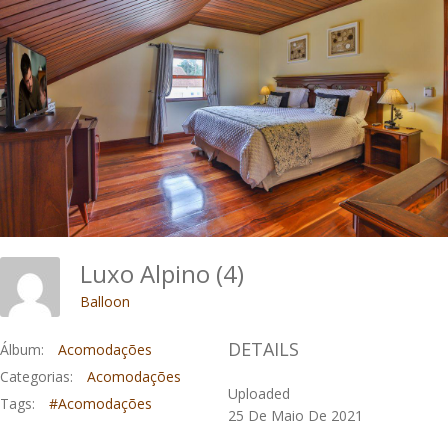
Luxo Alpino (4)
Balloon
DETAILS
Álbum:
Acomodações
Categorias:
Acomodações
Uploaded
Tags:
#Acomodações
25 De Maio De 2021